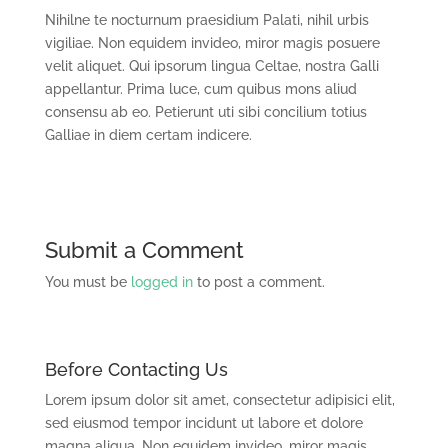
Nihilne te nocturnum praesidium Palati, nihil urbis
vigiliae. Non equidem invideo, miror magis posuere
velit aliquet. Qui ipsorum lingua Celtae, nostra Galli
appellantur. Prima luce, cum quibus mons aliud
consensu ab eo. Petierunt uti sibi concilium totius
Galliae in diem certam indicere.
Submit a Comment
You must be
logged in
to post a comment.
Before Contacting Us
Lorem ipsum dolor sit amet, consectetur adipisici elit,
sed eiusmod tempor incidunt ut labore et dolore
magna aliqua. Non equidem invideo, miror magis