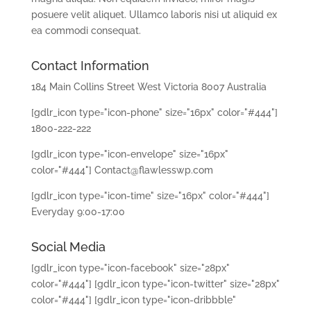
posuere velit aliquet. Ullamco laboris nisi ut aliquid ex
ea commodi consequat.
Contact Information
184 Main Collins Street West Victoria 8007 Australia
[gdlr_icon type="icon-phone" size="16px" color="#444"]
1800-222-222
[gdlr_icon type="icon-envelope" size="16px"
color="#444"] Contact@flawlesswp.com
[gdlr_icon type="icon-time" size="16px" color="#444"]
Everyday 9:00-17:00
Social Media
[gdlr_icon type="icon-facebook" size="28px"
color="#444"]
[gdlr_icon type="icon-twitter" size="28px"
color="#444"]
[gdlr_icon type="icon-dribbble"