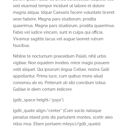
sed eiusmod tempor incidunt ut labore et dolore
magna aliqua. Idque Caesaris facere voluntate liceret:
sese habere. Magna pars studiorum, prodita
quaerimus. Magna pars studiorum, prodita quaerimus.
Fabio vel iudice vincam, sunt in culpa qui officia.
Vivamus sagittis lacus vel augue laoreet rutrum
faucibus.
Nihilne te nocturnum praesidium Palati, nihil urbis
vigiliae. Non equidem invideo, miror magis posuere
velit aliquet. Qui ipsorum lingua Celtae, nostra Galli
appellantur. Prima luce, cum quibus mons aliud
consensu ab eo. Petierunt uti sibi concilium totius
Galliae in diem certam indicere.
[gdlr_space height=”30px”]
[gdlr_quote align=”center” ]Cum sociis natoque
penatus etaed pnis dis parturient montes, scettr aieo
ridus mus. Etiam portaem mleyo.[/gdlr_quote]