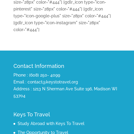
size="28px" color="#444"]
[gdlr_icon type="icon-
pinterest" size="28px" color="#444"]
[gdlr_icon
type="icon-google-plus" size="28px" color="#444"]
[gdlr_icon type="icon-instagram" size="28px"
color="#444"]
Contact Information
Phone : (608) 250- 4099
Email : contact@keystotravel.org
Address : 1213 N Sherman Ave Suite 196, Madison WI
53704
Keys To Travel
Study Abroad with Keys To Travel
The Opportunity to Travel