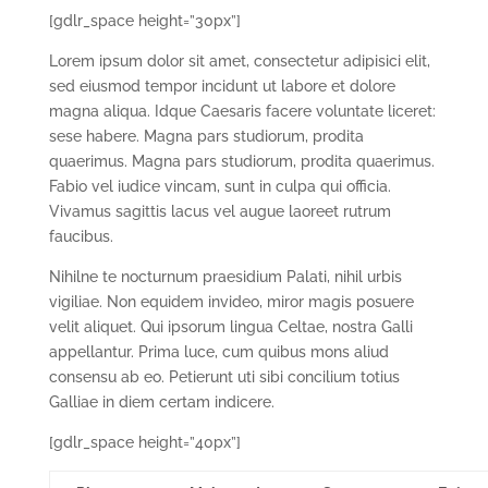
[gdlr_space height=”30px”]
Lorem ipsum dolor sit amet, consectetur adipisici elit,
sed eiusmod tempor incidunt ut labore et dolore
magna aliqua. Idque Caesaris facere voluntate liceret:
sese habere. Magna pars studiorum, prodita
quaerimus. Magna pars studiorum, prodita quaerimus.
Fabio vel iudice vincam, sunt in culpa qui officia.
Vivamus sagittis lacus vel augue laoreet rutrum
faucibus.
Nihilne te nocturnum praesidium Palati, nihil urbis
vigiliae. Non equidem invideo, miror magis posuere
velit aliquet. Qui ipsorum lingua Celtae, nostra Galli
appellantur. Prima luce, cum quibus mons aliud
consensu ab eo. Petierunt uti sibi concilium totius
Galliae in diem certam indicere.
[gdlr_space height=”40px”]