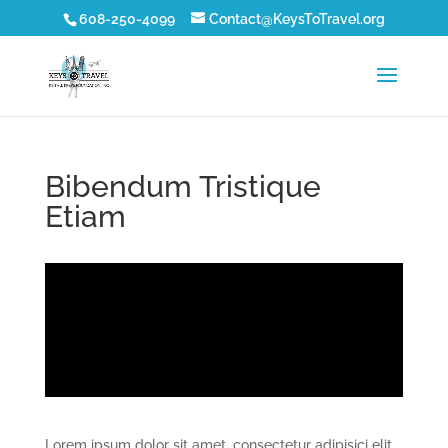
608-250-4099
Contact@KeysToTravel.org
Bibendum Tristique
Etiam
Lorem ipsum dolor sit amet, consectetur adipisici elit,