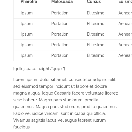
Pharetra
Malesuada
Cursus
Euism
Ipsum
Portalion
Elitesimo
Aenea
Ipsum
Portalion
Elitesimo
Aenea
Ipsum
Portalion
Elitesimo
Aenea
Ipsum
Portalion
Elitesimo
Aenea
Ipsum
Portalion
Elitesimo
Aenea
[gdlr_space height=”40px”]
Lorem ipsum dolor sit amet, consectetur adipisici elit,
sed eiusmod tempor incidunt ut labore et dolore
magna aliqua. Idque Caesaris facere voluntate liceret:
sese habere. Magna pars studiorum, prodita
quaerimus. Magna pars studiorum, prodita quaerimus.
Fabio vel iudice vincam, sunt in culpa qui officia.
Vivamus sagittis lacus vel augue laoreet rutrum
faucibus.